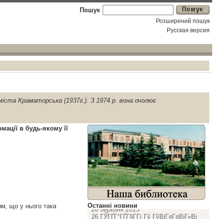
Пошук
Розширений пошук
Русская версия
мiста Краматорська (1937г.). З 1974 р. вона очолює
мацiї в будь-якому її
ГЏГіГІГЁГ­ Г°ГіГ«ГЁГІ
21 лютого 2016
ГЏГіГІГЁГ­ Г°ГіГ«ГЁГІ
Подробицi ...
ГЉГўВіГ«ВіГ­ГЈГ®ГўВі ГґГ Г­ГІГ Г§ВіВї
Останнi новини
им, що у нього така
26 березня 2013
26 ГЎГҐГ°ГҐГ§Г­Гї Гў ГўВіГ¤Г¤ВіГ«Ві