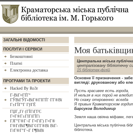
ЗАГАЛЬНI ВIДОМОСТI
Моя батькiвщин
ПОСЛУГИ I СЕРВIСИ
Безкоштовнi
Центральна мiська публiчна
Платнi
централiзовану бiблiотечну с
15 бiблiотек-фiлiй
.
Електронна доставка
Основне її призначення - заб
ПРОГРАМИ ТА ПРОЕКТИ
виглядi: друкованому або ел
Hacked By Ro3r
Пусть красивее есть города,
Г‹ВіГ¤ГҐГ°
И нельзя в них порой не влюби
Но скажу откровенно: всегда
ГЎВіГЎГ«ВіГ®ГІГҐГ·Г­Г®Вї
Я привык Краматорском горди
Г±ГЇГ°Г ГўГЁ
Барсуков Володимир
ГЏГ„Гѓ (ГЇГіГ­ГЄ
Г¤Г®Г±ГІГіГЇГі
Земля наша овiяна мiфами, леген
ГЈГ°Г®Г¬Г Г¤ГїГ­) Г¤Г®
Центральна мiська публiчна бiбл
Г®ГґВіГ¶ВіГ©Г­Г®Вї ВіГ­
бiблiотека.
ГґГ®Г°Г¬Г Г¶ВіВї