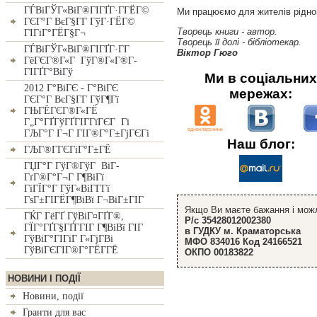
ГЃВіГЎГ«ВіГ®ГІГҐГ·Г­ГЁГ©
Ми працюємо для жителiв рiдного
ГЄГ°Г ВєГ§Г­Г ГўГ·ГЁГ©
Творець книги - автор.
ГІГіГ°ГЁГ§Г¬
Творець її долi - бiблiотекар.
ГЃВіГЎГ«ВіГ®ГІГҐГ·Г­Г
Вiктор Гюго
ГёГЄГ®Г«Г ГўГ®Г«Г®Г­
ГІГҐГ°ВіГў
Ми в соціальних
2012 Г°ВіГЄ - Г°ВіГЄ
мережах:
ГЄГ°Г ВєГ§Г­Г ГўГ¶Гї
ГЊГЁГЄГ®Г«ГЁ
Г„Г°ГҐГўГҐГІГ­ГїГЄГ Гі
ГЉГ°Г Г¬Г ГІГ®Г°Г±ГјГЄГі
Наш блог:
ГЉГ®Г­ГЄГіГ°Г±ГЁ
ГЏГ°Г ГўГ®ГўГ ВіГ­
ГґГ®Г°Г¬Г Г¶ВіГї
ГіГЇГ°Г ГўГ«ВіГ­Г­Гї
ГѕГ±ГІГЁГ¶ВіВї Г¬ВіГ±ГІГ
Якщо Ви маєте бажання i можл
ГЌГ ГёГҐ ГўВіГ¤ГҐГ®,
Р/с 35428012002380
ГЇГ°ГҐГ§ГҐГ­ГІГ Г¶ВіВї ГІГ
в ГУДКУ м. Краматорська
ГўВіГ°ГІГіГ Г«ГјГ­Ві
МФО 834016 Код 24166521
ГўВіГЄГІГ®Г°ГЁГ­ГЁ
ОКПО 00183822
НОВИНИ I ПОДIЇ
Новини, подiї
Гранти для вас