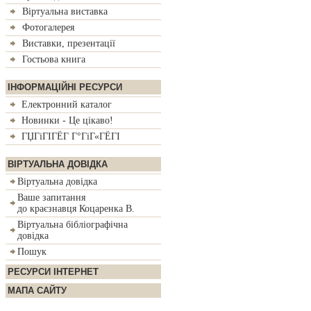
Вiртуальна виставка
Фотогалерея
Виставки, презентацiї
Гостьова книга
IНФОРМАЦIЙНI РЕСУРСИ
Електронний каталог
Новинки - Це цiкаво!
ГЏГіГІГЁГ­ Г°ГіГ«ГЁГІ
ВIРТУАЛЬНА ДОВIДКА
Вiртуальна довiдка
Ваше запитання
до краєзнавця Коцаренка В.
Вiртуальна бiблiографiчна
довiдка
Пошук
РЕСУРСИ IНТЕРНЕТ
МАПА САЙТУ