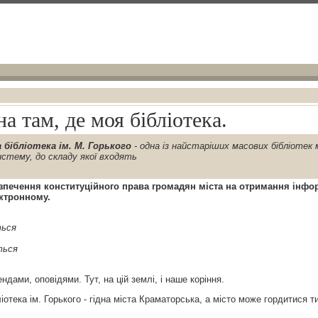
а там, де моя бiблiотека.
 бiблiотека iм. М. Горького
- одна iз найстарiших масових бiблiотек 
истему, до складу якої входять
езпечення конституцiйного права громадян мiста на отримання iнфор
ектронному.
ться
ться
дами, оповiдями. Тут, на цiй землi, i наше корiння.
iотека iм. Горького - гiдна мiста Краматорська, а мiсто може гордитися т