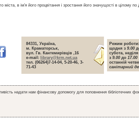
 мiста, в iм'я його процвiтання i зростання його значущостi в цiлому по
84331, Україна,
Режим роботи
м. Краматорськ,
щодня з
9.00
д
вул. Гв. Кантемирiвцiв ,16
субота, недiля
e-mail:
library@krm.net.ua
з
9.00
до
17.00
тел. (06264)7-14-04, 5-20-46, 3-
останнiй четве
71-43
санiтарний д
ивiсть надати нам фiнансову допомогу для поповнення бiблiотечних фонд